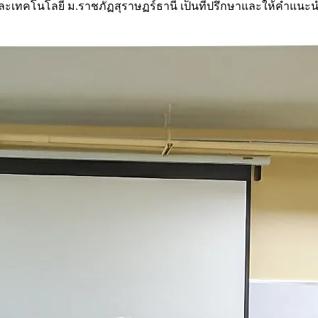
เทคโนโลยี ม.ราชภัฏสุราษฏร์ธานี เป็นที่ปรึกษาและให้คำแนะนำ เชื