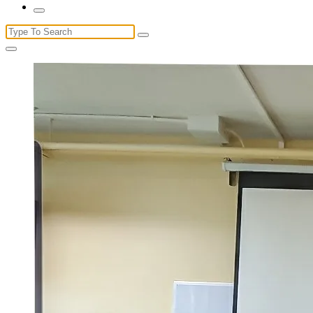
Search
for: