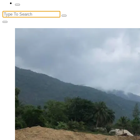
Search
for: