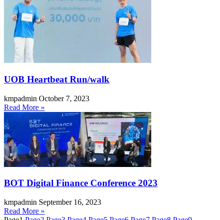
UOB Heartbeat Run/walk
kmpadmin
October 7, 2023
Read More »
BOT Digital Finance Conference 2023
kmpadmin
September 16, 2023
Read More »
Page
1
Page
2
Page
3
Page
4
Page
5
Page
6
Page
7
Page
8
Page
9