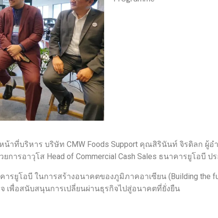
ี่บริหาร บริษัท CMW Foods Support คุณสิรินันท์ จิรดิลก ผู้อ
ำนวยการอาวุโส Head of Commercial Cash Sales ธนาคารยูโอบี ปร
ูโอบี ในการสร้างอนาคตของภูมิภาคอาเซียน (Building the fut
จ เพื่อสนับสนุนการเปลี่ยนผ่านธุรกิจไปสู่อนาคตที่ยั่งยืน